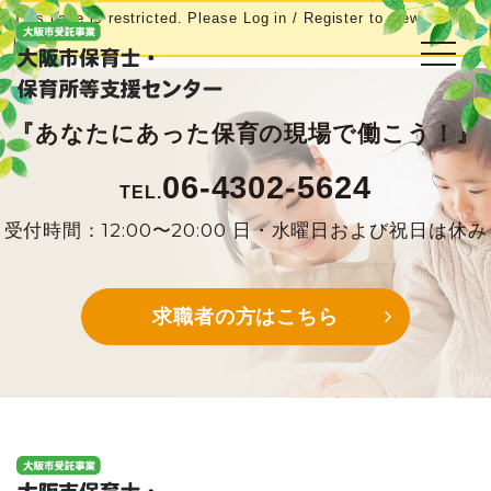
This page is restricted. Please Log in / Register to view this
page.
toggl
『あなたにあった保育の現場で働こう！』
06-4302-5624
TEL.
受付時間：12:00〜20:00 日・水曜日および祝日は休み
求職者の方はこちら