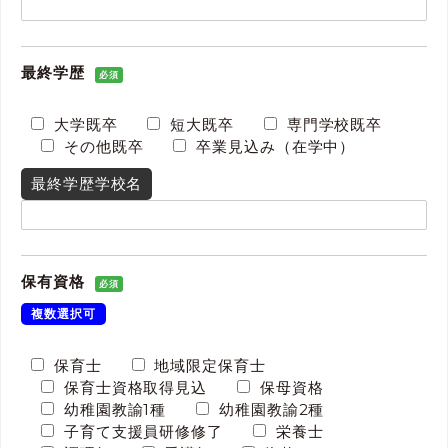
最終学歴
必須
大学既卒
短大既卒
専門学校既卒
その他既卒
卒業見込み（在学中）
最終学歴学校名
保有資格
必須
複数選択可
保育士
地域限定保育士
保育士資格取得見込
保母資格
幼稚園教諭1種
幼稚園教諭2種
子育て支援員研修修了
栄養士