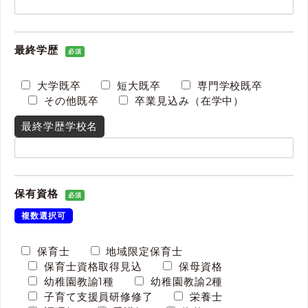
最終学歴
必須
大学既卒
短大既卒
専門学校既卒
その他既卒
卒業見込み（在学中）
最終学歴学校名
保有資格
必須
複数選択可
保育士
地域限定保育士
保育士資格取得見込
保母資格
幼稚園教諭1種
幼稚園教諭2種
子育て支援員研修修了
栄養士