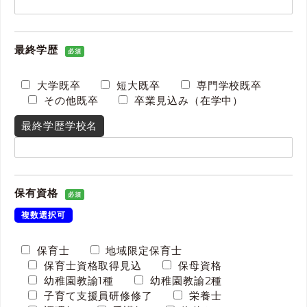
最終学歴
必須
大学既卒
短大既卒
専門学校既卒
その他既卒
卒業見込み（在学中）
最終学歴学校名
保有資格
必須
複数選択可
保育士
地域限定保育士
保育士資格取得見込
保母資格
幼稚園教諭1種
幼稚園教諭2種
子育て支援員研修修了
栄養士