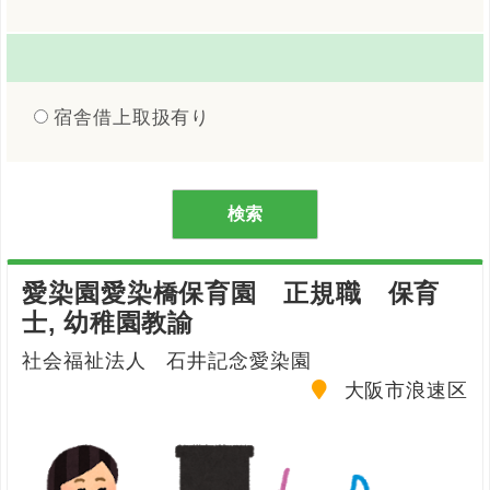
宿舎借上取扱有り
愛染園愛染橋保育園 正規職 保育
士, 幼稚園教諭
社会福祉法人 石井記念愛染園
大阪市浪速区