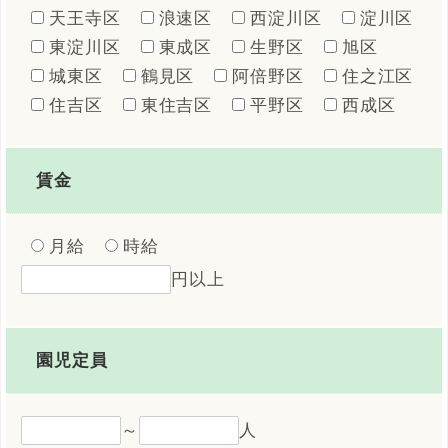
天王寺区
浪速区
西淀川区
淀川区
東淀川区
東成区
生野区
旭区
城東区
鶴見区
阿倍野区
住之江区
住吉区
東住吉区
平野区
西成区
賃金
月給
時給
円以上
園児定員
～
人