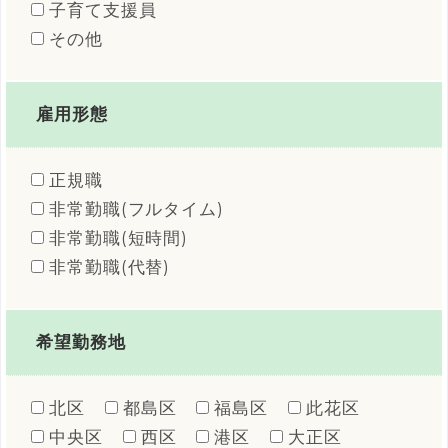
子育て支援員
その他
雇用形態
正規職
非常勤職(フルタイム)
非常勤職(短時間)
非常勤職(代替)
希望勤務地
北区
都島区
福島区
此花区
中央区
西区
港区
大正区