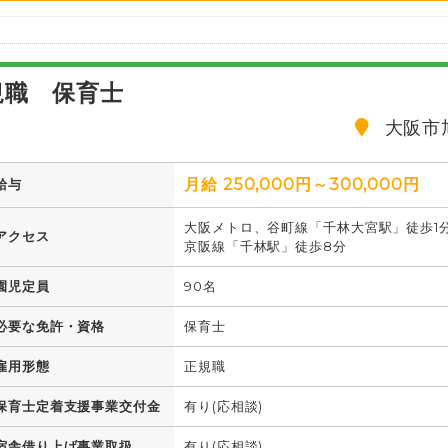
規職 保育士
大阪市
月給 250,000円～300,000円
給与
大阪メトロ、谷町線「千林大宮駅」徒歩1
アクセス
京阪線「千林駅」徒歩8分
園児定員
90名
必要な免許・資格
保育士
雇用形態
正規職
保育士定着支援事業交付金
有り(応相談)
宿舎借り上げ事業取扱
有り(応相談)