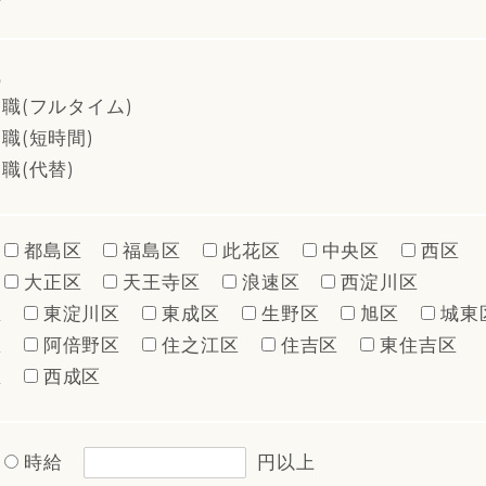
職
職(フルタイム)
職(短時間)
職(代替)
都島区
福島区
此花区
中央区
西区
大正区
天王寺区
浪速区
西淀川区
区
東淀川区
東成区
生野区
旭区
城東
区
阿倍野区
住之江区
住吉区
東住吉区
区
西成区
時給
円以上