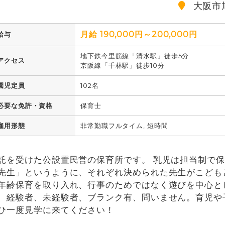
大阪市
月給 190,000円～200,000円
給与
地下鉄今里筋線「清水駅」徒歩5分
アクセス
京阪線「千林駅」徒歩10分
園児定員
102名
必要な免許・資格
保育士
雇用形態
非常勤職フルタイム, 短時間
託を受けた公設置民営の保育所です。 乳児は担当制で保
先生」というように、それぞれ決められた先生がこども
年齢保育を取り入れ、行事のためではなく遊びを中心と
、経験者、未経験者、ブランク有、問いません。育児や
ひ一度見学に来てください！