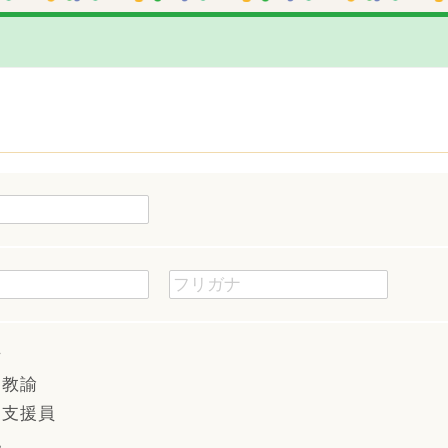
士
園教諭
て支援員
他